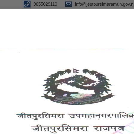
9855029110
info@jeetpursimaramun.gov.n
olitan City
f Nepal
ports
eGov
Notices and
रा
services
Information
श्री सम्बन्धित सामुदायिक