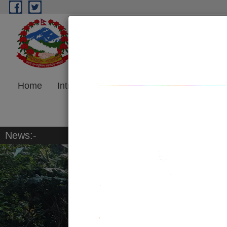
Skip to main content
Jeetpursimara Sub-metrop
Madhesh Province, Government o
Home
Introduction
Program and
Re
Project
News:-