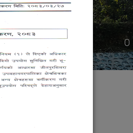
जन प्रतिनिधि
ु,पठनपाठन