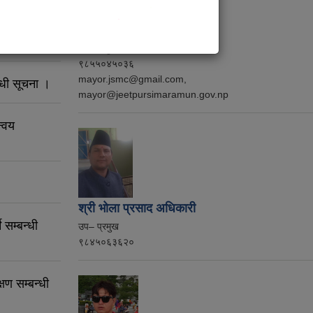
त आह्वान
श्री राजन पौडेल
नगर प्रमुख
९८५५०४५०३६
mayor.jsmc@gmail.com,
्धी सूचना ।
mayor@jeetpursimaramun.gov.np
न्वय
श्री भोला प्रसाद अधिकारी
 सम्बन्धी
उप– प्रमुख
९८४५०६३६२०
षण सम्बन्धी