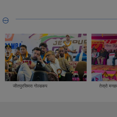
जीतपुरसिमरा गोल्डकप
तेस्रो मनह