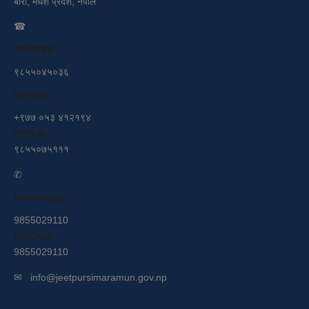
बारा, मधेश प्रदेश, नेपाल
☎
नगर प्रमुख:
९८५५०४५०३६
उपप्रमुख:
+९७७ ०५३ ४१२१९४
प्र.प्र.अ:
९८५५०७५१११
✆
WhatsApp:
9855029110
WeChat:
9855029110
✉
info@jeetpursimaramun.gov.np