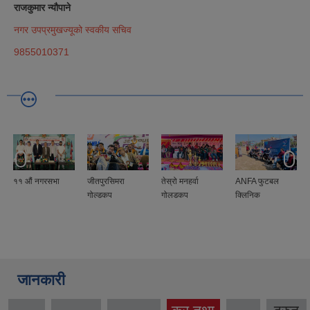
राजकुमार न्यौपाने
नगर उपप्रमुखज्यूको स्वकीय सचिव
9855010371
११ ‍‌औं नगरसभा
जीतपुरसिमरा
तेस्रो मनहर्वा
ANFA फुटबल
गोल्डकप
गोलडकप
क्लिनिक
जानकारी