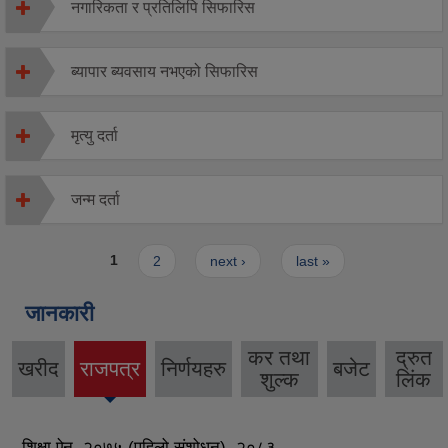
नगारिकता र प्रतिलिपि सिफारिस
ब्यापार ब्यवसाय नभएको सिफारिस
मृत्यु दर्ता
जन्म दर्ता
Pages
1
2
next ›
last »
जानकारी
कर तथा
द्रुत
खरीद
राजपत्र
निर्णयहरु
बजेट
(active
शुल्क
लिंक
tab)
शिक्षा ऐन, २०७५ (पहिलो संशोधन), २०८३