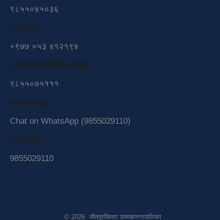
९८५५०४५०३६
उपप्रमुख:
+९७७ ०५३ ४१२१९४
प्रमुख प्रशासकिय अधिकृत:
९८५५०७५१११
WhatsApp:
Chat on WhatsApp (9855029110)
WeChat:
9855029110
© 2026 जीतपुरसिमरा उपमहानगरपालिका