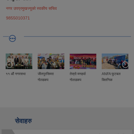
नगर उपप्रमुखज्यूको स्वकीय सचिव
9855010371
११ ‍‌औं नगरसभा
जीतपुरसिमरा
तेस्रो मनहर्वा
ANFA फुटबल
गोल्डकप
गोलडकप
क्लिनिक
सेवाहरु