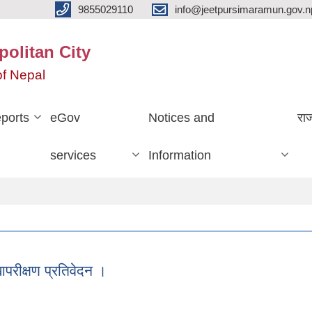
9855029110
info@jeetpursimaramun.gov.n
olitan City
f Nepal
ports
eGov
Notices and
रा
services
Information
ीक्षण प्रतिवेदन ।