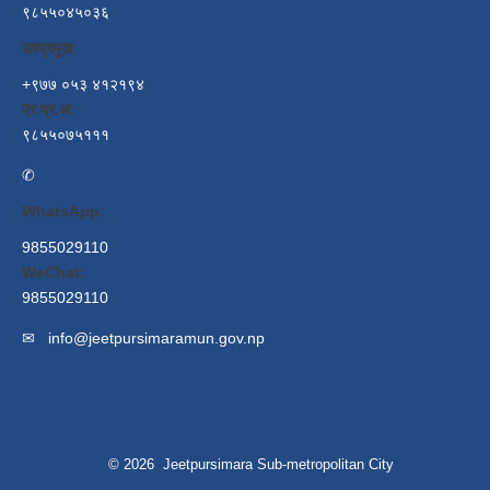
९८५५०४५०३६
उपप्रमुख:
+९७७ ०५३ ४१२१९४
प्र.प्र.अ:
९८५५०७५१११
✆
WhatsApp:
9855029110
WeChat:
9855029110
✉
info@jeetpursimaramun.gov.np
© 2026 Jeetpursimara Sub-metropolitan City