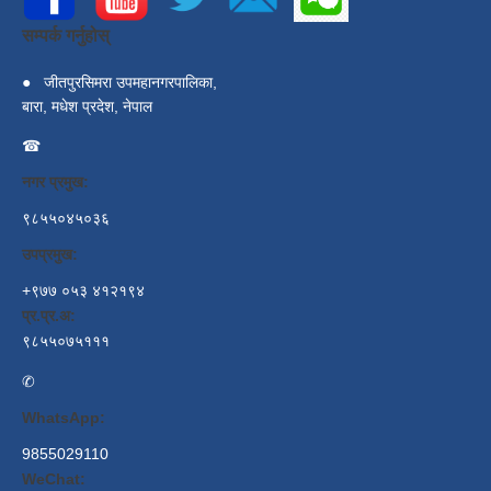
सम्पर्क गर्नुहोस्
●
जीतपुरसिमरा उपमहानगरपालिका,
बारा, मधेश प्रदेश, नेपाल
☎
नगर प्रमुख:
९८५५०४५०३६
उपप्रमुख:
+९७७ ०५३ ४१२१९४
प्र.प्र.अ:
९८५५०७५१११
✆
WhatsApp:
9855029110
WeChat: