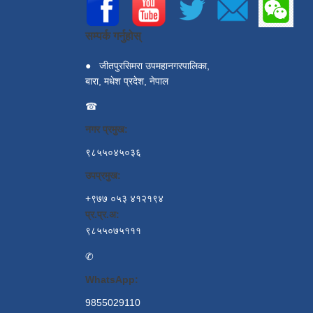
सम्पर्क गर्नुहोस्
●
जीतपुरसिमरा उपमहानगरपालिका,
बारा, मधेश प्रदेश, नेपाल
☎
नगर प्रमुख:
९८५५०४५०३६
उपप्रमुख:
+९७७ ०५३ ४१२१९४
प्र.प्र.अ:
९८५५०७५१११
✆
WhatsApp:
9855029110