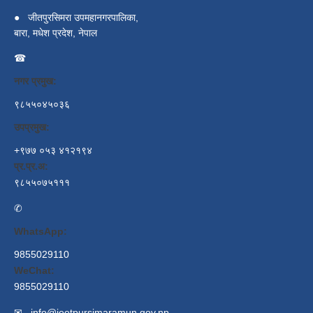
●
जीतपुरसिमरा उपमहानगरपालिका,
बारा, मधेश प्रदेश, नेपाल
☎
नगर प्रमुख:
९८५५०४५०३६
उपप्रमुख:
+९७७ ०५३ ४१२१९४
प्र.प्र.अ:
९८५५०७५१११
✆
WhatsApp:
9855029110
WeChat:
9855029110
✉
info@jeetpursimaramun.gov.np