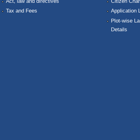
Act, law and directives
Citizen Char
Tax and Fees
Application 
Plot-wise La
Details