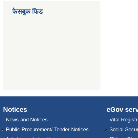
फेसबुक फिड
Notices
eGov serv
News and Notices
Vital Registr
Public Procurement/ Tender Notices
Social Secur