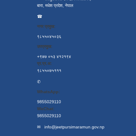
बारा, मधेश प्रदेश, नेपाल
☎
नगर प्रमुख:
९८५५०४५०३६
उपप्रमुख:
+९७७ ०५३ ४१२१९४
प्र.प्र.अ:
९८५५०७५१११
✆
WhatsApp:
9855029110
WeChat:
9855029110
✉
info@jeetpursimaramun.gov.np