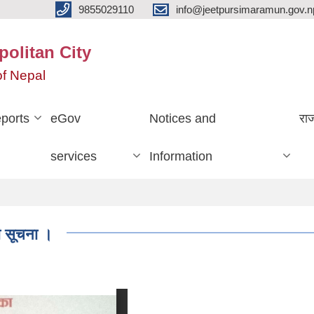
9855029110
info@jeetpursimaramun.gov.n
olitan City
f Nepal
ports
eGov
Notices and
रा
services
Information
ी सूचना ।