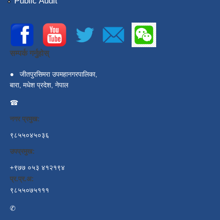
Public Audit
सम्पर्क गर्नुहोस्
●
जीतपुरसिमरा उपमहानगरपालिका,
बारा, मधेश प्रदेश, नेपाल
☎
नगर प्रमुख:
९८५५०४५०३६
उपप्रमुख:
+९७७ ०५३ ४१२१९४
प्र.प्र.अ:
९८५५०७५१११
✆