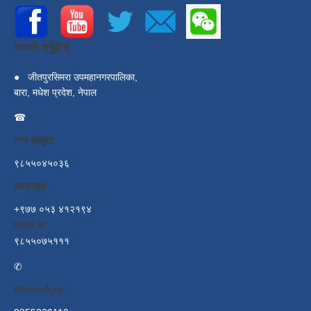
सम्पर्क गर्नुहोस्
●
जीतपुरसिमरा उपमहानगरपालिका,
बारा, मधेश प्रदेश, नेपाल
☎
नगर प्रमुख:
९८५५०४५०३६
उपप्रमुख:
+९७७ ०५३ ४१२१९४
प्र.प्र.अ:
९८५५०७५१११
✆
WhatsApp: