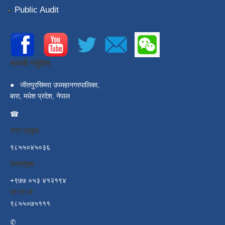
Public Audit
सम्पर्क गर्नुहोस्
●
जीतपुरसिमरा उपमहानगरपालिका,
बारा, मधेश प्रदेश, नेपाल
☎
नगर प्रमुख:
९८५५०४५०३६
उपप्रमुख:
+९७७ ०५३ ४१२१९४
प्र.प्र.अ:
९८५५०७५१११
✆