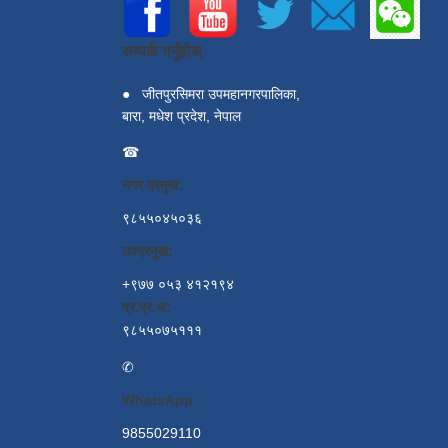
सम्पर्क गर्नुहोस्
●
जीतपुरसिमरा उपमहानगरपालिका,
बारा, मधेश प्रदेश, नेपाल
☎
नगर प्रमुख:
९८५५०४५०३६
उपप्रमुख:
+९७७ ०५३ ४१२१९४
प्र.प्र.अ:
९८५५०७५१११
✆
WhatsApp:
9855029110