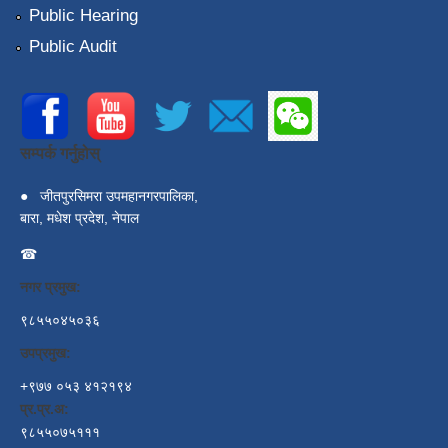
Public Hearing
Public Audit
सम्पर्क गर्नुहोस्
●
जीतपुरसिमरा उपमहानगरपालिका,
बारा, मधेश प्रदेश, नेपाल
☎
नगर प्रमुख:
९८५५०४५०३६
उपप्रमुख:
+९७७ ०५३ ४१२१९४
प्र.प्र.अ:
९८५५०७५१११