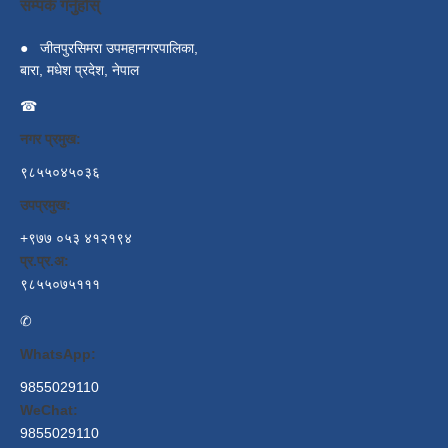
सम्पर्क गर्नुहोस्
●
जीतपुरसिमरा उपमहानगरपालिका,
बारा, मधेश प्रदेश, नेपाल
☎
नगर प्रमुख:
९८५५०४५०३६
उपप्रमुख:
+९७७ ०५३ ४१२१९४
प्र.प्र.अ:
९८५५०७५१११
✆
WhatsApp:
9855029110
WeChat:
9855029110