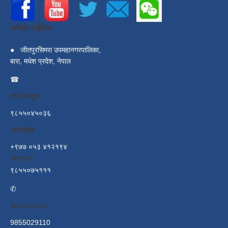
सम्पर्क गर्नुहोस्
●
जीतपुरसिमरा उपमहानगरपालिका,
बारा, मधेश प्रदेश, नेपाल
☎
नगर प्रमुख:
९८५५०४५०३६
उपप्रमुख:
+९७७ ०५३ ४१२१९४
प्र.प्र.अ:
९८५५०७५१११
✆
WhatsApp:
9855029110