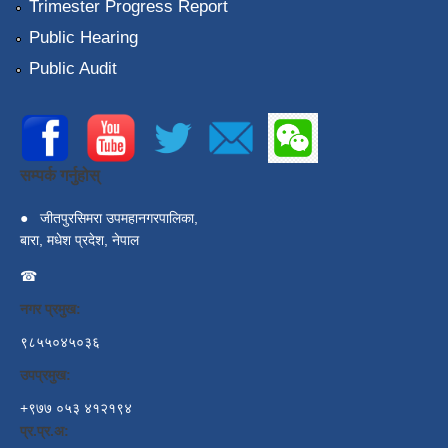
Trimester Progress Report
Public Hearing
Public Audit
सम्पर्क गर्नुहोस्
●
जीतपुरसिमरा उपमहानगरपालिका,
बारा, मधेश प्रदेश, नेपाल
☎
नगर प्रमुख:
९८५५०४५०३६
उपप्रमुख:
+९७७ ०५३ ४१२१९४
प्र.प्र.अ: