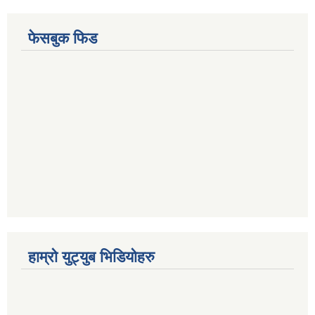
फेसबुक फिड
हाम्रो युट्युब भिडियोहरु