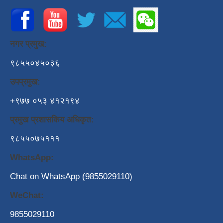
नगर प्रमुख:
९८५५०४५०३६
उपप्रमुख:
+९७७ ०५३ ४१२१९४
प्रमुख प्रशासकिय अधिकृत:
९८५५०७५१११
WhatsApp:
Chat on WhatsApp (9855029110)
WeChat:
9855029110