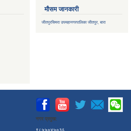
मौसम जानकारी
जीतपुरसिमरा उपमहानगरपालिका जीतपुर, बारा
नगर प्रमुख:
९८५५०४५०३६