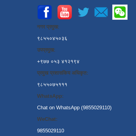
नगर प्रमुख:
९८५५०४५०३६
उपप्रमुख:
+९७७ ०५३ ४१२१९४
प्रमुख प्रशासकिय अधिकृत:
९८५५०७५१११
WhatsApp:
Chat on WhatsApp (9855029110)
WeChat:
9855029110