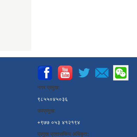
नगर प्रमुख:
९८५५०४५०३६
उपप्रमुख:
+९७७ ०५३ ४१२१९४
प्रमुख प्रशासकिय अधिकृत: