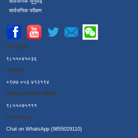
सार्वजनिक सुनुवाई
सार्वजनिक परीक्षण
नगर प्रमुख:
९८५५०४५०३६
उपप्रमुख:
+९७७ ०५३ ४१२१९४
प्रमुख प्रशासकिय अधिकृत:
९८५५०७५१११
WhatsApp:
Chat on WhatsApp (9855029110)