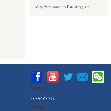
जीतपुरसिमरा उपमहानगरपालिका जीतपुर, बारा
नगर प्रमुख:
९८५५०४५०३६
उपप्रमुख: