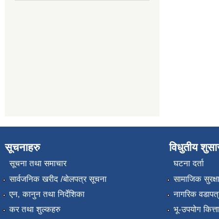
सूचनाहरु
विधुतीय शुस
सूचना तथा समाचार
घटना दर्ता
सार्वजनिक खरीद /बोलपत्र सूचना
सामाजिक सुरक्ष
एन, कानुन तथा निर्देशिका
नागरिक वडापत्
कर तथा शुल्कहरु
भू-उपयोग कित्