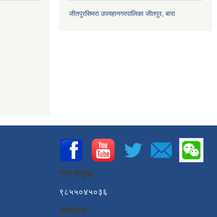
जीतपुरसिमरा उपमहानगरपालिका जीतपुर, बारा
नगर प्रमुख:
९८५५०४५०३६
उपप्रमुख: