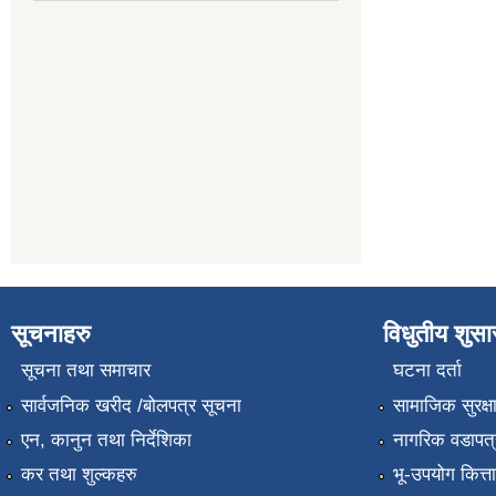
सूचनाहरु
विधुतीय शुस
सूचना तथा समाचार
घटना दर्ता
सार्वजनिक खरीद /बोलपत्र सूचना
सामाजिक सुरक्ष
एन, कानुन तथा निर्देशिका
नागरिक वडापत्
कर तथा शुल्कहरु
भू-उपयोग कित्