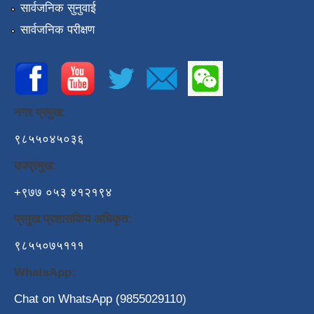
सार्वजनिक सुनुवाई
सार्वजनिक परीक्षण
नगर प्रमुख:
९८५५०४५०३६
उपप्रमुख:
+९७७ ०५३ ४१२१९४
प्रमुख प्रशासकिय अधिकृत:
९८५५०७५१११
WhatsApp:
Chat on WhatsApp (9855029110)