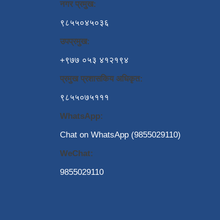
नगर प्रमुख:
९८५५०४५०३६
उपप्रमुख:
+९७७ ०५३ ४१२१९४
प्रमुख प्रशासकिय अधिकृत:
९८५५०७५१११
WhatsApp:
Chat on WhatsApp (9855029110)
WeChat:
9855029110