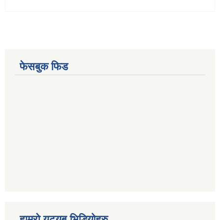
फेसबुक फिड
हाम्रो युट्युब भिडियोहरु