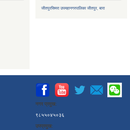
जीतपुरसिमरा उपमहानगरपालिका जीतपुर, बारा
नगर प्रमुख:
९८५५०४५०३६
उपप्रमुख: