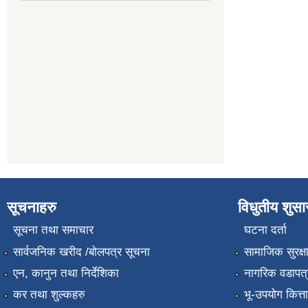
सूचनाहरु
विधुतीय शुस
सूचना तथा समाचार
घटना दर्ता
सार्वजनिक खरीद /बोलपत्र सूचना
सामाजिक सुरक्ष
एन, कानुन तथा निर्देशिका
नागरिक वडापत्
कर तथा शुल्कहरु
भू-उपयोग कित्