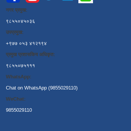
नगर प्रमुख:
९८५५०४५०३६
उपप्रमुख:
+९७७ ०५३ ४१२१९४
प्रमुख प्रशासकिय अधिकृत:
९८५५०७५१११
WhatsApp:
Chat on WhatsApp (9855029110)
WeChat:
9855029110