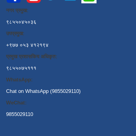
नगर प्रमुख:
९८५५०४५०३६
उपप्रमुख:
+९७७ ०५३ ४१२१९४
प्रमुख प्रशासकिय अधिकृत:
९८५५०७५१११
WhatsApp:
Chat on WhatsApp (9855029110)
WeChat:
9855029110