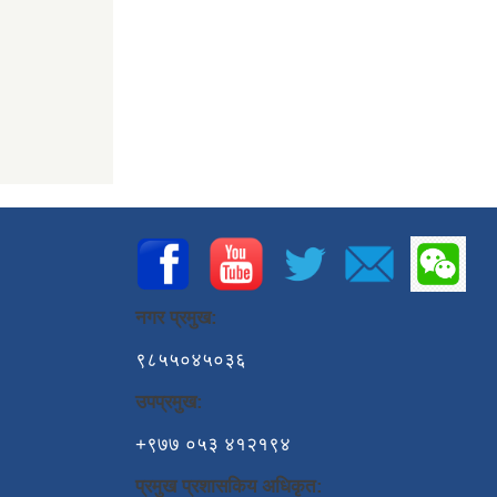
नगर प्रमुख:
९८५५०४५०३६
उपप्रमुख:
+९७७ ०५३ ४१२१९४
प्रमुख प्रशासकिय अधिकृत: