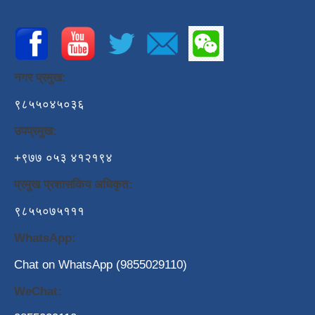
नगर प्रमुख:
९८५५०४५०३६
उपप्रमुख:
+९७७ ०५३ ४१२१९४
प्रमुख प्रशासकिय अधिकृत:
९८५५०७५१११
WhatsApp:
Chat on WhatsApp (9855029110)
WeChat: