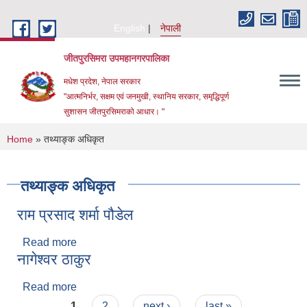
Skip to main content
English
नेपाली
जीतपुरसिमरा उपमहानगरपालिका
मधेश प्रदेश, नेपाल सरकार
"आत्मनिर्भर, सक्षम एवं जनमुखी, स्थानिय सरकार, समृद्धिपूर्ण
सुशासन जीतपुरसिमराको आधार। "
You are here
Home
» तथ्याङ्क अधिकृत
तथ्याङ्क अधिकृत
राम प्रसाद शर्मा पौडेल
Read more
about राम प्रसाद शर्मा पौडेल
नागेश्वर ठाकुर
Read more
about नागेश्वर ठाकुर
Pages
1
2
next ›
last »