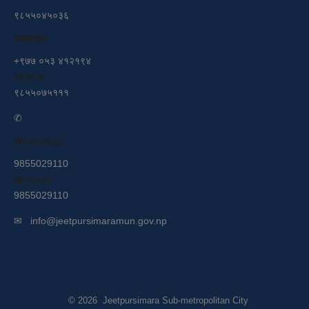
९८५५०४५०३६
उपप्रमुख:
+९७७ ०५३ ४१२१९४
प्र.प्र.अ:
९८५५०७५१११
✆
WhatsApp:
9855029110
WeChat:
9855029110
✉
info@jeetpursimaramun.gov.np
© 2026 Jeetpursimara Sub-metropolitan City