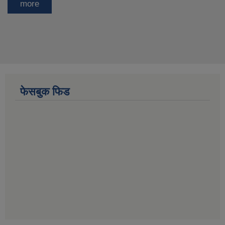
more
फेसबुक फिड