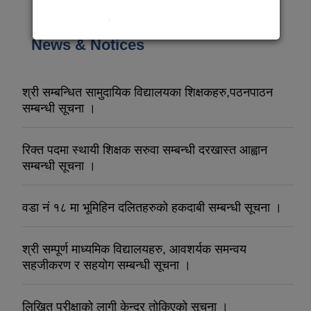
Pages
« first
‹ previous
1
2
News & Notices
श्री सम्बन्धित सामुदायिक विद्यालयका शिक्षकहरु,पठनपाठन
सम्बन्धी सूचना ।
रिक्त पदमा स्थायी शिक्षक सरुवा सम्बन्धी दरखास्त आह्वान
सम्बन्धी सूचना ।
वडा नं १८ मा भूमिहिन दलितहरुको हकदाबी सम्बन्धी सूचना ।
श्री सम्पूर्ण माध्यमिक विद्यालयहरु, आवशर्यक समन्वय
सहजीकरण र सहयोग सम्बन्धी सूचना ।
लिखित परीक्षाको लागी केन्द्र तोकिएको सूचना ।